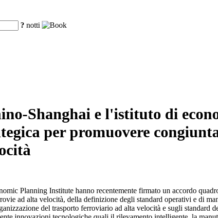
?
notti
hino-Shanghai e l'istituto di eco
tegica per promuovere congiunta
ocità
nomic Planning Institute hanno recentemente firmato un accordo quadro 
rovie ad alta velocità, della definizione degli standard operativi e di ma
anizzazione del trasporto ferroviario ad alta velocità e sugli standard d
nte innovazioni tecnologiche quali il rilevamento intelligente, la manuten