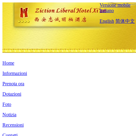
Versione mobile
Italiano
English
简体中文
Home
Informazioni
Prenota ora
Dotazioni
Foto
Notizia
Recensioni
Contatti