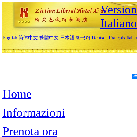
Version
Italiano
English
简体中文
繁體中文
日本語
한국어
Deutsch
Français
Itali
Home
Informazioni
Prenota ora