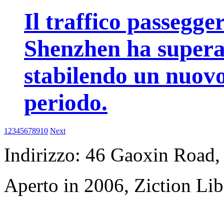
Il traffico passegge
Shenzhen ha superat
stabilendo un nuovo
periodo.
1
2
3
4
5
6
7
8
9
10
Next
Indirizzo: 46 Gaoxin Road,
Aperto in 2006, Ziction Lib