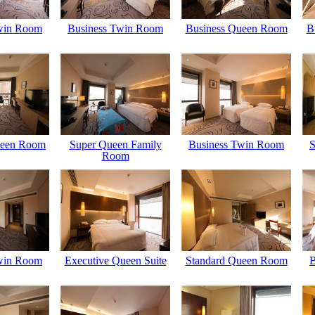
win Room
Business Twin Room
Business Queen Room
B
ueen Room
Super Queen Family
Business Twin Room
S
Room
win Room
Executive Queen Suite
Standard Queen Room
B