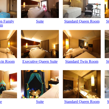
n Family
Suite
Standard Queen Room
S
om
win Room
Executive Queen Suite
Standard Twin Room
S
te
Suite
Standard Queen Room
S