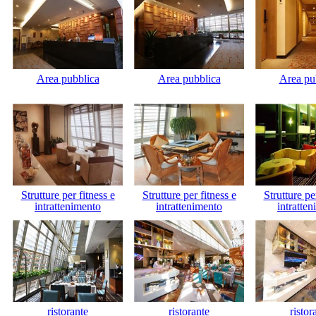
Area pubblica
Area pubblica
Area pu
Strutture per fitness e
Strutture per fitness e
Strutture pe
intrattenimento
intrattenimento
intratte
ristorante
ristorante
ristor