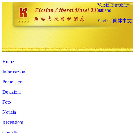
Versione mobile
Italiano
English
简体中文
Home
Informazioni
Prenota ora
Dotazioni
Foto
Notizia
Recensioni
Contatti