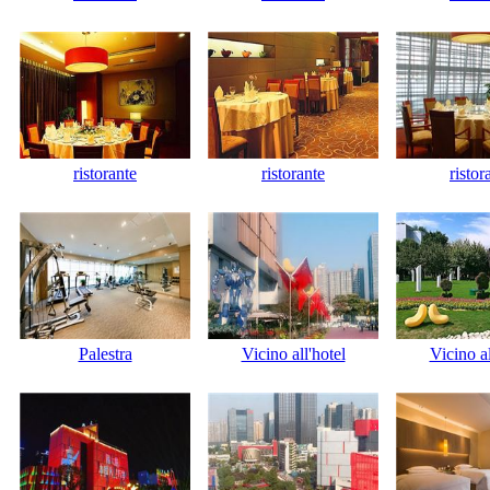
ristorante
ristorante
ristor
Palestra
Vicino all'hotel
Vicino al