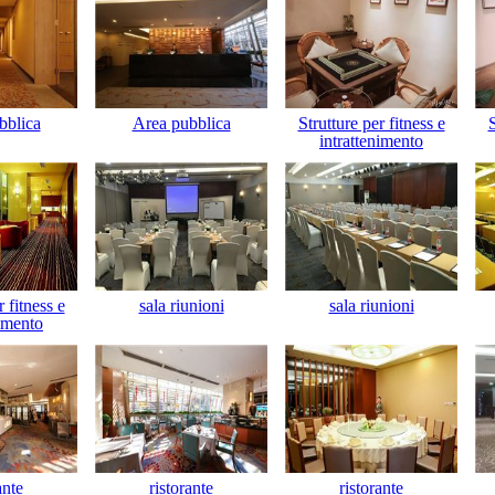
bblica
Area pubblica
Strutture per fitness e
S
intrattenimento
r fitness e
sala riunioni
sala riunioni
nimento
ante
ristorante
ristorante