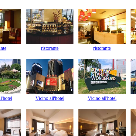
ante
ristorante
ristorante
l'hotel
Vicino all'hotel
Vicino all'hotel