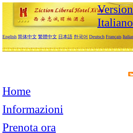
Version
Italiano
English
简体中文
繁體中文
日本語
한국어
Deutsch
Français
Itali
Home
Informazioni
Prenota ora