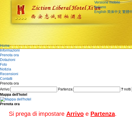
Versione mobile
Italiano
English
简体中文
繁體
Home
Informazioni
Prenota ora
Dotazioni
Foto
Notizia
Recensioni
Contatti
Prenota ora
Arrivo:
Partenza:
?
notti
Mappa dell'hotel
Prenota ora
Si prega di impostare
Arrivo
e
Partenza
.