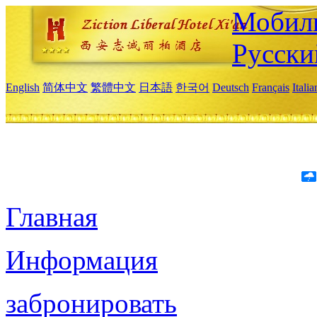
Мобиль
Русски
English
简体中文
繁體中文
日本語
한국어
Deutsch
Français
Itali
Главная
Информация
забронировать