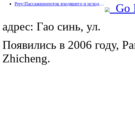
Prev:Пассажиропоток входящего и исходящего пассажиров аэропорта Шэньчжэня резко возрастает во время летних каникул, и многие иностранные авиакомпании увеличивают число своих маршрутов в Китае
Go 
адрес: Гао синь, ул.
Появились в 2006 году, Par
Zhicheng.