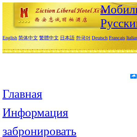
Мобиль
Русски
English
简体中文
繁體中文
日本語
한국어
Deutsch
Français
Itali
Главная
Информация
забронировать