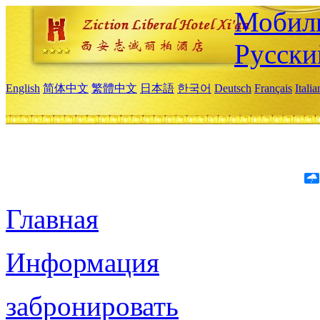
Мобиль
Русски
English
简体中文
繁體中文
日本語
한국어
Deutsch
Français
Itali
Главная
Информация
забронировать