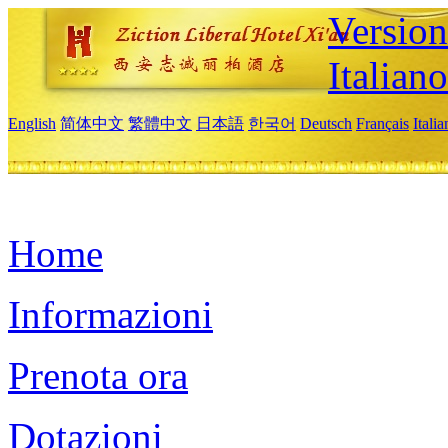
Version
Italiano
English
简体中文
繁體中文
日本語
한국어
Deutsch
Français
Itali
Home
Informazioni
Prenota ora
Dotazioni