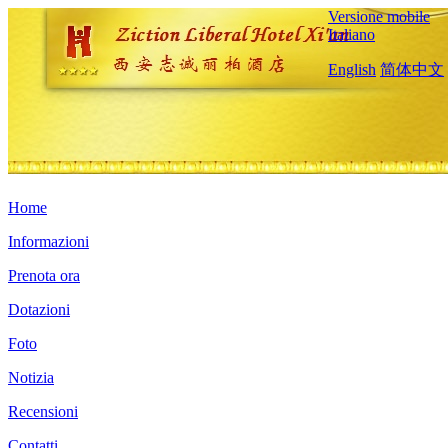
Versione mobile
Italiano
English
简体中文
Home
Informazioni
Prenota ora
Dotazioni
Foto
Notizia
Recensioni
Contatti