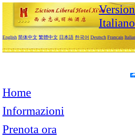
Version
Italiano
English
简体中文
繁體中文
日本語
한국어
Deutsch
Français
Itali
Home
Informazioni
Prenota ora