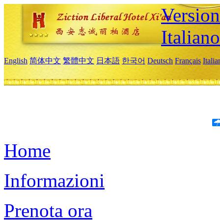
Version
Italiano
English
简体中文
繁體中文
日本語
한국어
Deutsch
Français
Itali
Home
Informazioni
Prenota ora