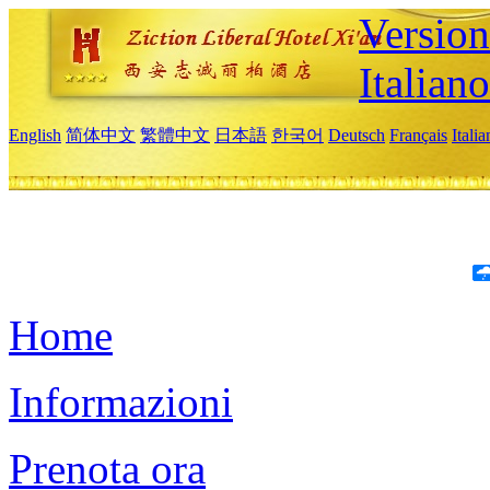
Version
Italiano
English
简体中文
繁體中文
日本語
한국어
Deutsch
Français
Itali
Home
Informazioni
Prenota ora