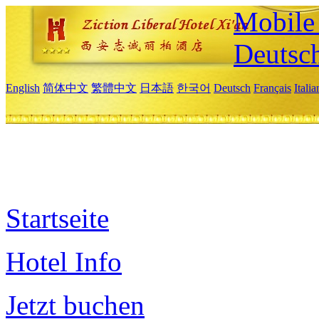
Mobile 
Deutsc
English
简体中文
繁體中文
日本語
한국어
Deutsch
Français
Itali
Startseite
Hotel Info
Jetzt buchen