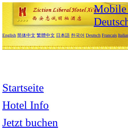
Mobile 
Deutsc
English
简体中文
繁體中文
日本語
한국어
Deutsch
Français
Itali
Startseite
Hotel Info
Jetzt buchen