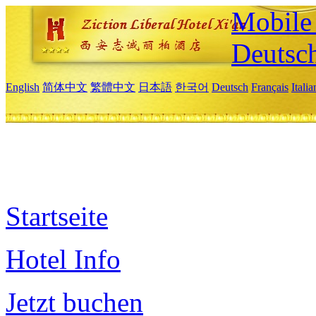
Mobile 
Deutsc
English
简体中文
繁體中文
日本語
한국어
Deutsch
Français
Itali
Startseite
Hotel Info
Jetzt buchen