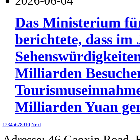
2026-06-04
Das Ministerium fü
berichtete, dass im
Sehenswürdigkeiten
Milliarden Besuch
Tourismuseinnahme
Milliarden Yuan gen
1
2
3
4
5
6
7
8
9
10
Next
Adresse: 46 Gaoxin Road, 