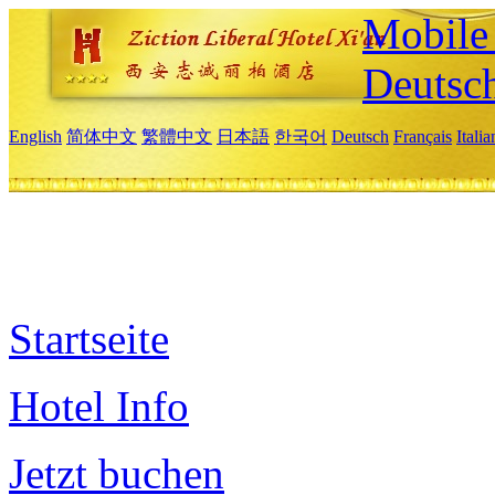
Mobile 
Deutsc
English
简体中文
繁體中文
日本語
한국어
Deutsch
Français
Itali
Startseite
Hotel Info
Jetzt buchen