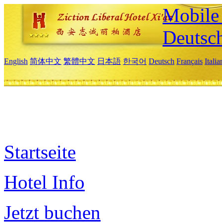
Mobile 
Deutsc
English
简体中文
繁體中文
日本語
한국어
Deutsch
Français
Itali
Startseite
Hotel Info
Jetzt buchen