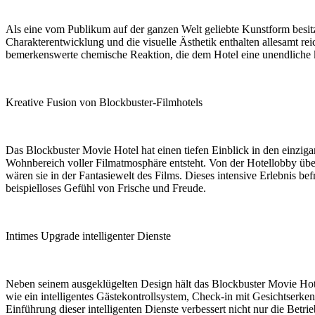
Als eine vom Publikum auf der ganzen Welt geliebte Kunstform besitz
Charakterentwicklung und die visuelle Ästhetik enthalten allesamt rei
bemerkenswerte chemische Reaktion, die dem Hotel eine unendliche kü
Kreative Fusion von Blockbuster-Filmhotels
Das Blockbuster Movie Hotel hat einen tiefen Einblick in den einziga
Wohnbereich voller Filmatmosphäre entsteht. Von der Hotellobby über d
wären sie in der Fantasiewelt des Films. Dieses intensive Erlebnis bef
beispielloses Gefühl von Frische und Freude.
Intimes Upgrade intelligenter Dienste
Neben seinem ausgeklügelten Design hält das Blockbuster Movie Hotel 
wie ein intelligentes Gästekontrollsystem, Check-in mit Gesichtserk
Einführung dieser intelligenten Dienste verbessert nicht nur die Betr