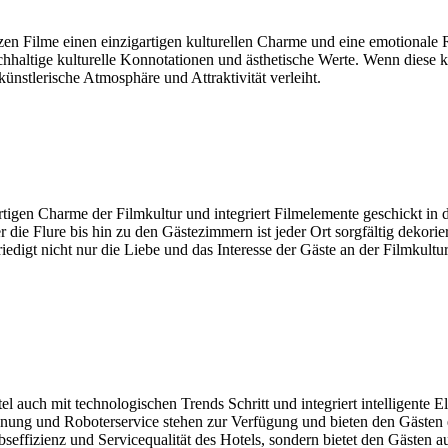
en Filme einen einzigartigen kulturellen Charme und eine emotionale R
chhaltige kulturelle Konnotationen und ästhetische Werte. Wenn diese ku
nstlerische Atmosphäre und Attraktivität verleiht.
rtigen Charme der Filmkultur und integriert Filmelemente geschickt in 
ie Flure bis hin zu den Gästezimmern ist jeder Ort sorgfältig dekoriert
riedigt nicht nur die Liebe und das Interesse der Gäste an der Filmkultu
auch mit technologischen Trends Schritt und integriert intelligente El
ennung und Roboterservice stehen zur Verfügung und bieten den Gästen
iebseffizienz und Servicequalität des Hotels, sondern bietet den Gäste