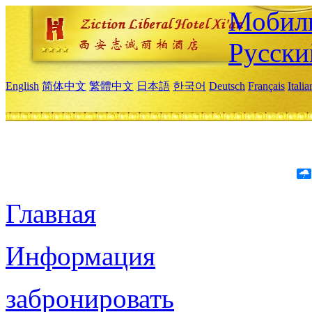
Мобиль
Русски
English
简体中文
繁體中文
日本語
한국어
Deutsch
Français
Itali
Главная
Информация
забронировать