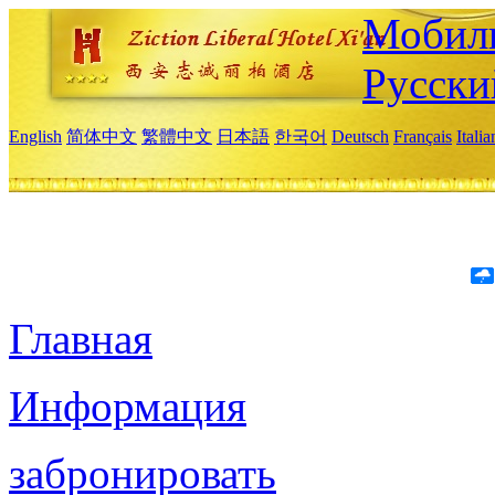
Мобиль
Русски
English
简体中文
繁體中文
日本語
한국어
Deutsch
Français
Itali
Главная
Информация
забронировать