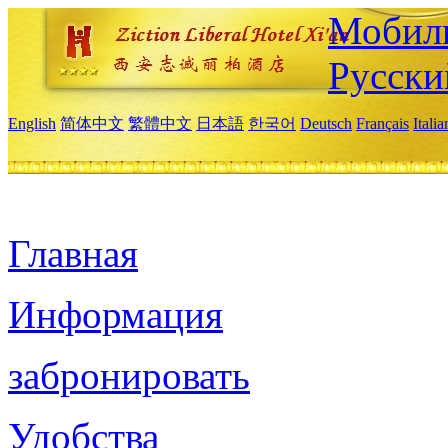
Мобиль
Русски
English
简体中文
繁體中文
日本語
한국어
Deutsch
Français
Itali
Главная
Информация
забронировать
Удобства