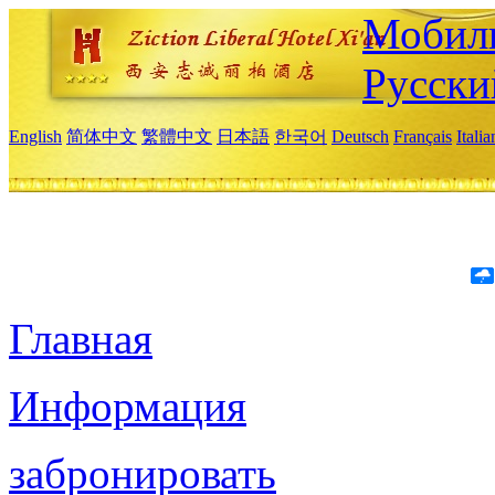
Мобиль
Русски
English
简体中文
繁體中文
日本語
한국어
Deutsch
Français
Itali
Главная
Информация
забронировать