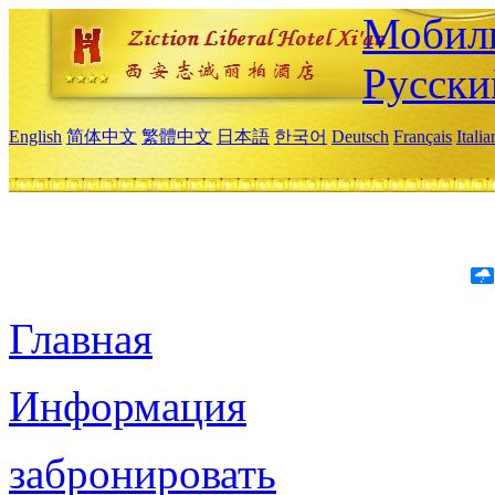
Мобиль
Русски
English
简体中文
繁體中文
日本語
한국어
Deutsch
Français
Itali
Главная
Информация
забронировать