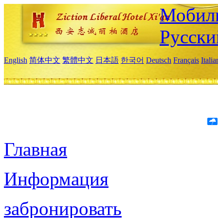
Мобиль
Русски
English
简体中文
繁體中文
日本語
한국어
Deutsch
Français
Itali
Главная
Информация
забронировать