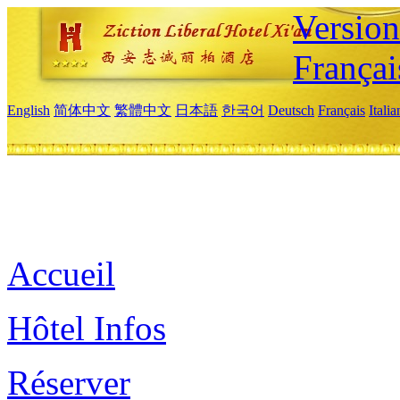
Versio
Françai
English
简体中文
繁體中文
日本語
한국어
Deutsch
Français
Itali
Accueil
Hôtel Infos
Réserver