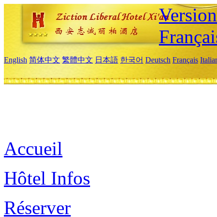
Versio
Françai
English
简体中文
繁體中文
日本語
한국어
Deutsch
Français
Itali
Accueil
Hôtel Infos
Réserver