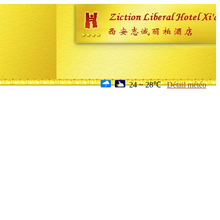
24 ~ 28℃
Détail météo