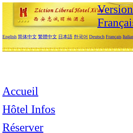
Versio
Françai
English
简体中文
繁體中文
日本語
한국어
Deutsch
Français
Itali
Accueil
Hôtel Infos
Réserver