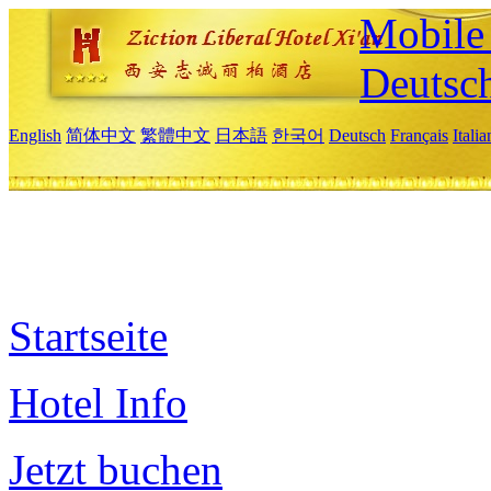
Mobile 
Deutsc
English
简体中文
繁體中文
日本語
한국어
Deutsch
Français
Itali
Startseite
Hotel Info
Jetzt buchen