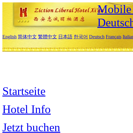
Mobile 
Deutsc
English
简体中文
繁體中文
日本語
한국어
Deutsch
Français
Itali
Startseite
Hotel Info
Jetzt buchen