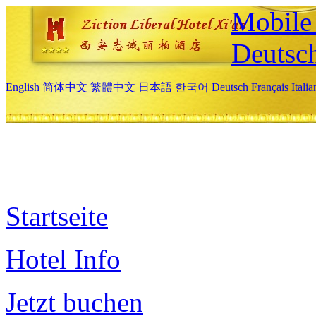
Mobile 
Deutsc
English
简体中文
繁體中文
日本語
한국어
Deutsch
Français
Itali
Startseite
Hotel Info
Jetzt buchen