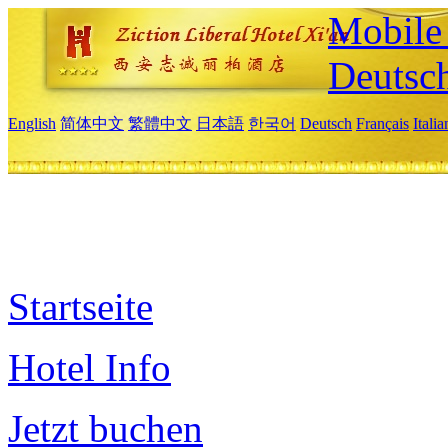
Mobile 
Deutsc
English
简体中文
繁體中文
日本語
한국어
Deutsch
Français
Itali
Startseite
Hotel Info
Jetzt buchen