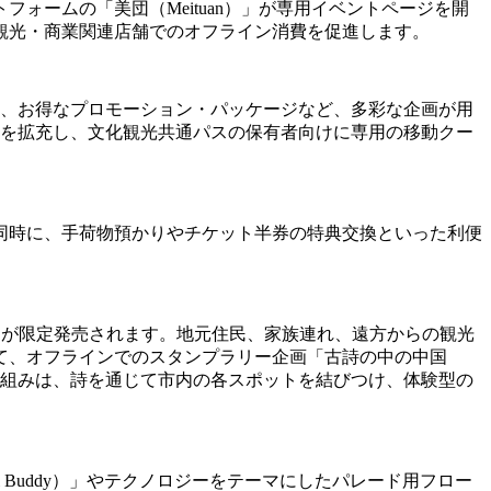
ームの「美団（Meituan）」が専用イベントページを開
観光・商業関連店舗でのオフライン消費を促進します。
や、お得なプロモーション・パッケージなど、多彩な企画が用
.0）」ガイドを拡充し、文化観光共通パスの保有者向けに専用の移動クー
同時に、手荷物預かりやチケット半券の特典交換といった利便
s）」共通パスが限定発売されます。地元住民、家族連れ、遠方からの観光
て、オフラインでのスタンプラリー企画「古詩の中の中国
。この取り組みは、詩を通じて市内の各スポットを結びつけ、体験型の
 Buddy）」やテクノロジーをテーマにしたパレード用フロー