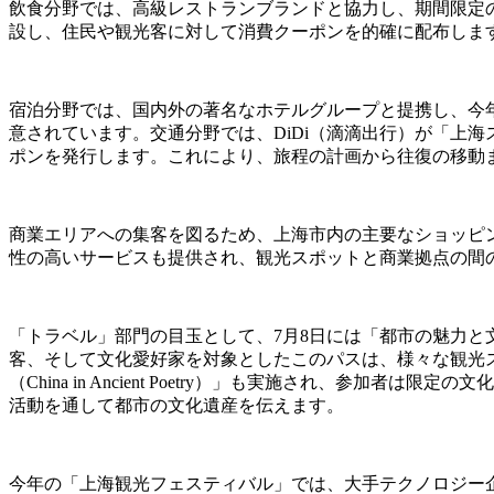
飲食分野では、高級レストランブランドと協力し、期間限定の
設し、住民や観光客に対して消費クーポンを的確に配布しま
宿泊分野では、国内外の著名なホテルグループと提携し、今
意されています。交通分野では、DiDi（滴滴出行）が「上海スムーズ・
ポンを発行します。これにより、旅程の計画から往復の移動
商業エリアへの集客を図るため、上海市内の主要なショッピ
性の高いサービスも提供され、観光スポットと商業拠点の間
「トラベル」部門の目玉として、7月8日には「都市の魅力と文化との出会
客、そして文化愛好家を対象としたこのパスは、様々な観光
（China in Ancient Poetry）」も実施され、
活動を通して都市の文化遺産を伝えます。
今年の「上海観光フェスティバル」では、大手テクノロジー企業