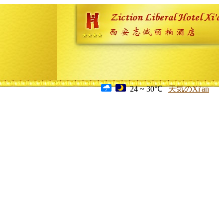
24 ~ 30℃
天気のXi'an