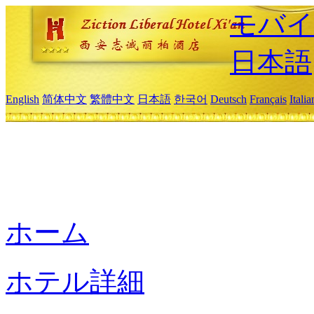
モバイ
日本語
English
简体中文
繁體中文
日本語
한국어
Deutsch
Français
Itali
ホーム
ホテル詳細