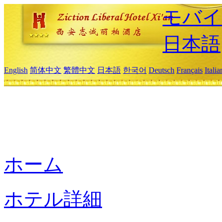
モバイ
日本語
English
简体中文
繁體中文
日本語
한국어
Deutsch
Français
Itali
ホーム
ホテル詳細