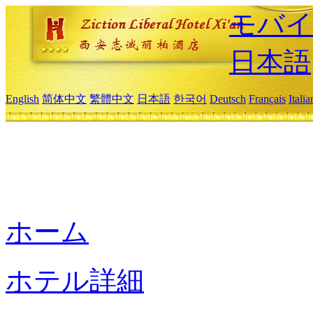
モバイ
日本語
English
简体中文
繁體中文
日本語
한국어
Deutsch
Français
Itali
ホーム
ホテル詳細