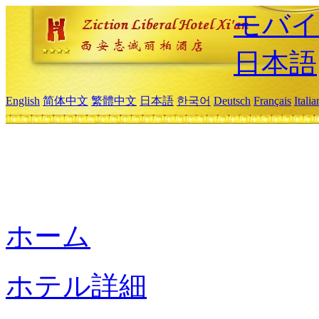
モバイ
日本語
English
简体中文
繁體中文
日本語
한국어
Deutsch
Français
Itali
ホーム
ホテル詳細