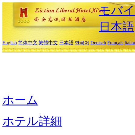
モバイ
日本語
English
简体中文
繁體中文
日本語
한국어
Deutsch
Français
Itali
ホーム
ホテル詳細