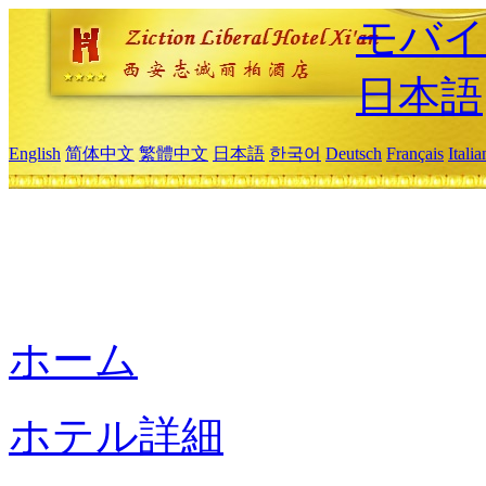
モバイ
日本語
English
简体中文
繁體中文
日本語
한국어
Deutsch
Français
Itali
ホーム
ホテル詳細