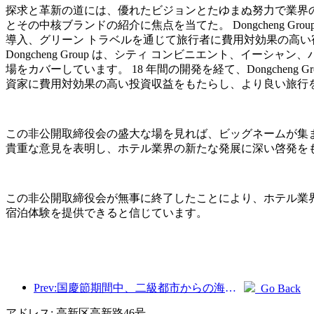
探求と革新の道には、優れたビジョンとたゆまぬ努力で業界
とその中核ブランドの紹介に焦点を当てた。 Dongcheng
導入、グリーン トラベルを通じて旅行者に費用対効果の高い
Dongcheng Group は、シティ コンビニエント、イ
場をカバーしています。 18 年間の開発を経て、Dongche
資家に費用対効果の高い投資収益をもたらし、より良い旅行
この非公開取締役会の盛大な場を見れば、ビッグネームが集
貴重な意見を表明し、ホテル業界の新たな発展に深い啓発を
この非公開取締役会が無事に終了したことにより、ホテル業
宿泊体験を提供できると信じています。
Prev:国慶節期間中、二級都市からの海外旅行とワインの注文は前年同期比で70％増加した。
Go Back
アドレス: 高新区高新路46号