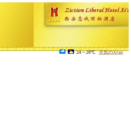
24 ~ 28℃
天気のXi'an