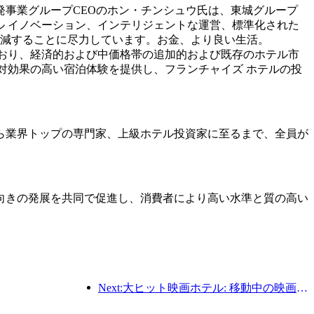
事業グループCEOのホン・チンシュウ氏は、東城グループ
ジタル イノベーション、インテリジェントな運営、標準化された
削減することに尽力しています。お金、より良い生活。
所有しており、経済的および中価格帯の追加的および既存のホテル市
に費用対効果の高い宿泊体験を提供し、フランチャイズ ホテルの投
ら業界トップの専門家、上級ホテル投資家に至るまで、全員が
向きの発展を共同で促進し、消費者により高い水準と質の高い
Next:大ヒット映画ホテル: 移動中の映画の夢の工場