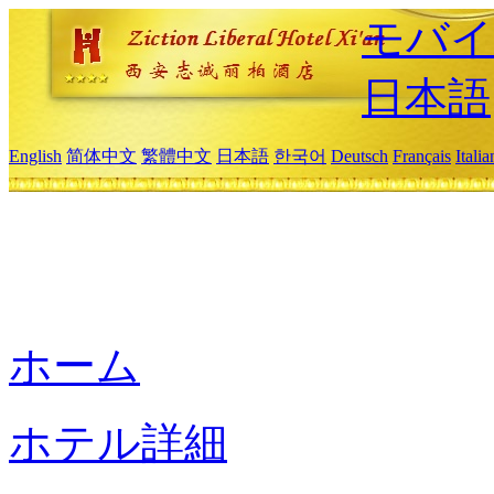
モバイ
日本語
English
简体中文
繁體中文
日本語
한국어
Deutsch
Français
Itali
ホーム
ホテル詳細