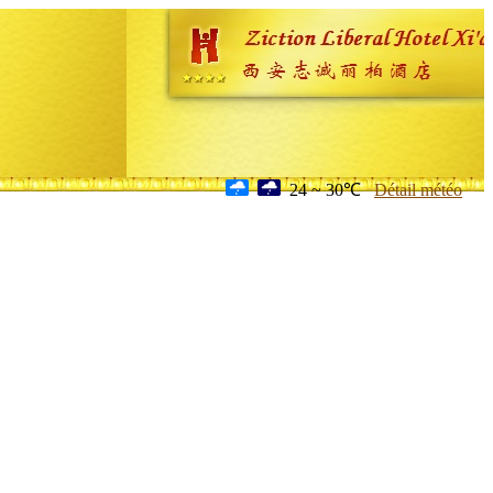
24 ~ 30℃
Détail météo