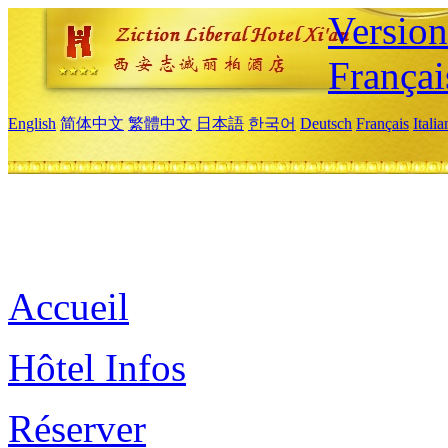
Versio
Françai
English
简体中文
繁體中文
日本語
한국어
Deutsch
Français
Itali
Accueil
Hôtel Infos
Réserver