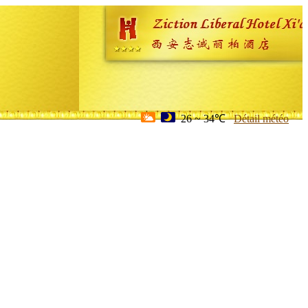
26 ~ 34℃
Détail météo