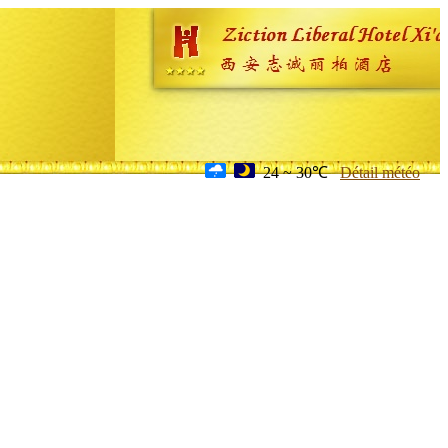
24 ~ 30℃
Détail météo