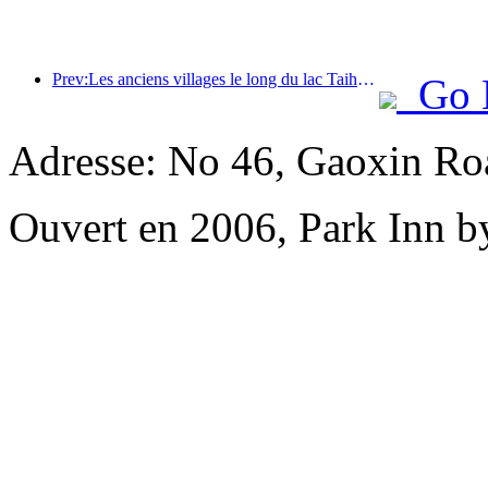
Prev:Les anciens villages le long du lac Taihu à Huzhou, dans la province du Zhejiang, ont commencé à être rénovés et modernisés, avec un investissement de près d'un milliard de yuans.
Go 
Adresse: No 46, Gaoxin Roa
Ouvert en 2006, Park Inn b