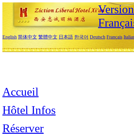
Versio
Françai
English
简体中文
繁體中文
日本語
한국어
Deutsch
Français
Itali
Accueil
Hôtel Infos
Réserver