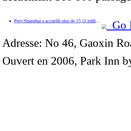
Prev:Shanghai a accueilli plus de 15,11 millions de visiteurs au cours des quatre premiers jours des vacances de la mi-automne et de la fête nationale, soit une augmentation de plus de 20 % par rapport à l'année précédente.
Go 
Adresse: No 46, Gaoxin Roa
Ouvert en 2006, Park Inn b