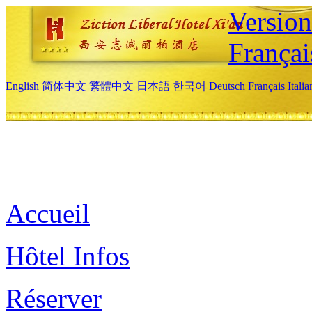
Versio
Françai
English
简体中文
繁體中文
日本語
한국어
Deutsch
Français
Itali
Accueil
Hôtel Infos
Réserver