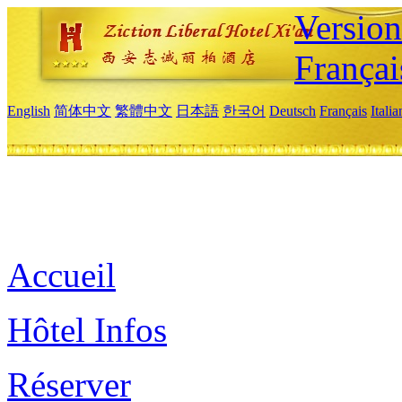
Versio
Françai
English
简体中文
繁體中文
日本語
한국어
Deutsch
Français
Itali
Accueil
Hôtel Infos
Réserver