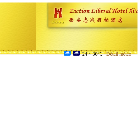
24 ~ 30℃
Détail météo